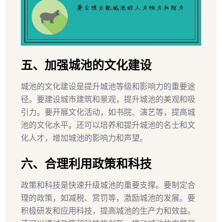
五、加强城池的文化建设
城池的文化建设是提升城池等级和影响力的重要途
径。要建设城市建筑和景观，提升城池的美观和吸
引力。要开展文化活动，如书院、演艺等，提高城
池的文化水平。还可以培养和提升城池的名士和文
化人才，增加城池的影响力和声望。
六、合理利用政策和科技
政策和科技是快速升级城池的重要支撑。要制定合
理的政策，如减税、赏罚等，激励城池的发展。要
积极研发和应用科技，提高城池的生产力和效益。