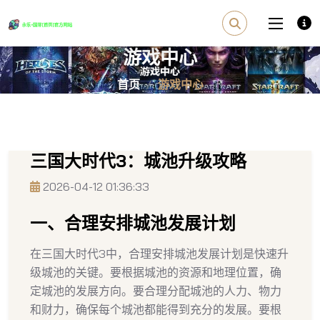
游戏中心
首页
游戏中心
三国大时代3：城池升级攻略
2026-04-12 01:36:33
一、合理安排城池发展计划
在三国大时代3中，合理安排城池发展计划是快速升
级城池的关键。要根据城池的资源和地理位置，确
定城池的发展方向。要合理分配城池的人力、物力
和财力，确保每个城池都能得到充分的发展。要根