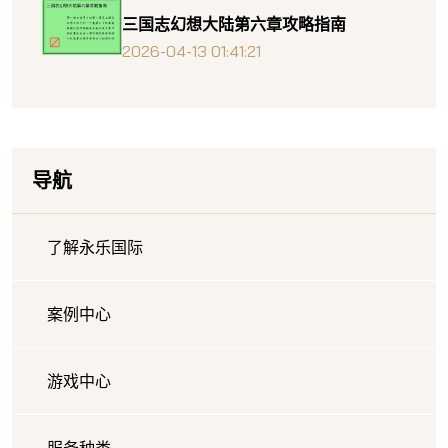
三国志幻想大陆第六章攻略指南
2026-04-13 01:41:21
导航
了解永乐国际
案例中心
游戏中心
服务种类