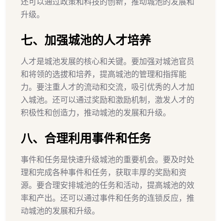
还可以通过政策和科技的创新，推动城池的发展和
升级。
七、加强城池的人才培养
人才是城池发展的核心和关键。要加强对城池官员
和将领的选拔和培养，提高城池的管理和指挥能
力。要注重人才的流动和交流，吸引优秀的人才加
入城池。还可以通过奖励和激励机制，激发人才的
积极性和创造力，推动城池的发展和升级。
八、合理利用事件和任务
事件和任务是快速升级城池的重要机会。要及时处
理和完成各种事件和任务，获取丰厚的奖励和资
源。要合理安排城池的任务和活动，提高城池的效
率和产出。还可以通过事件和任务的连锁反应，推
动城池的发展和升级。