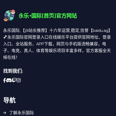
永乐国际,【j9站长推荐】十六年运营,稳定,信誉【baidu.ag】
💕永乐国际官网登录入口在线娱乐平台提供官网地址、登录
入口、全站服务、APP下载，网页与手机版流畅兼容，电
子、电竞、真人、体育等娱乐项目丰富多样，官方客服全天
候在线！
找到我们:
导航
了解永乐国际