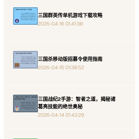
三国群英传单机游戏下载攻略
2026-04-16 01:41:38
三国杀移动版招募令使用指南
2026-04-15 01:38:52
三国战纪2手游：智者之道，揭秘诸
葛亮技能的绝世奥秘
2026-04-14 01:43:29