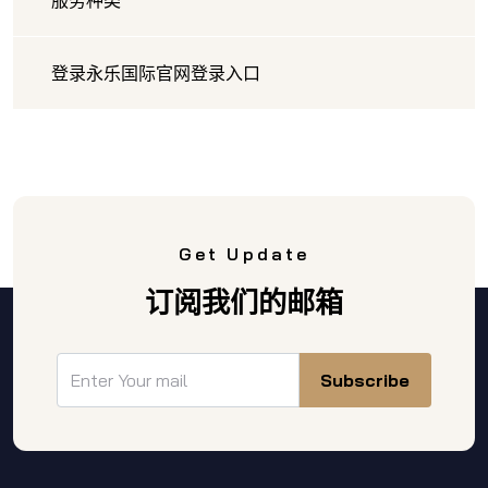
登录永乐国际官网登录入口
Get Update
订阅我们的邮箱
Subscribe